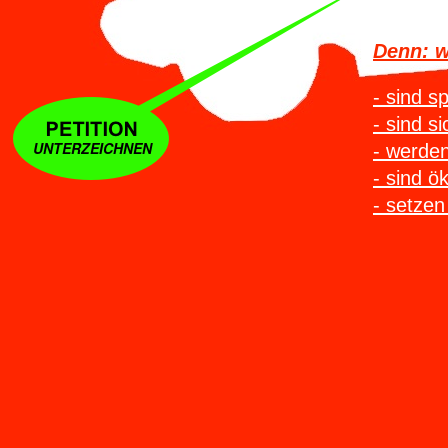
Denn: w
- sind s
- sind s
UNTERZEICHNEN
- werde
- sind ö
- setzen